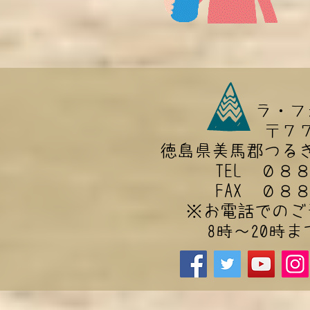
ラ・フ
〒７
徳島県美馬郡つる
TEL ０８
FAX ０８
​※お電話での
8時～20時