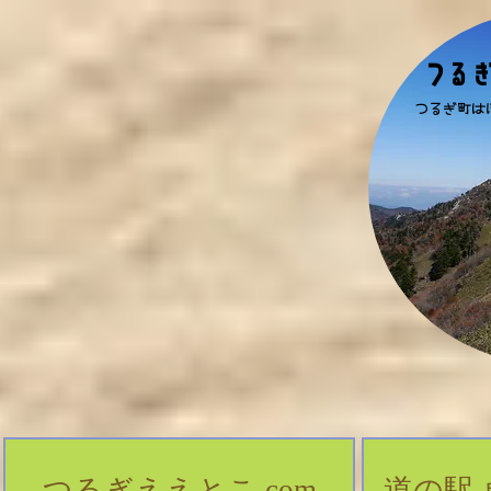
​つる
​つるぎ町
つるぎええとこ.com
道の駅