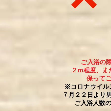
ご入浴の
２ｍ程度、ま
保って
※コロナウイル
７月２２日より
ご入浴人数