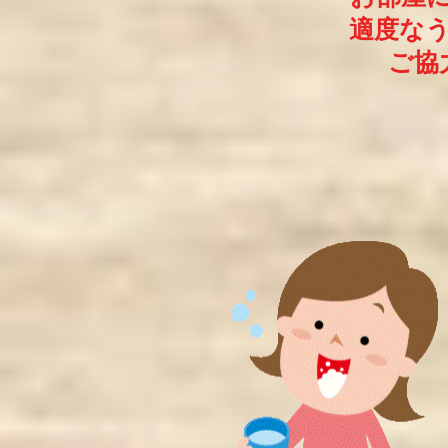
適度な
​ご