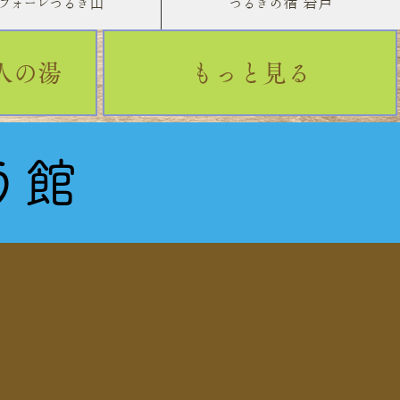
・フォーレつるぎ山
つるぎの宿 岩戸
人の湯
もっと見る
う館