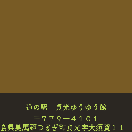
道の駅 貞光ゆうゆう館
〒７７９ー４１０１
島県美馬郡つるぎ町貞光字大須賀１１