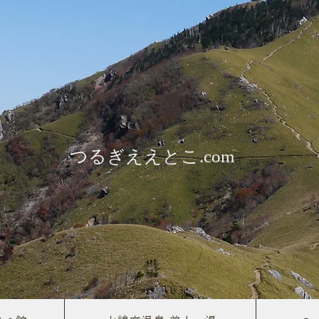
​つるぎええとこ.com