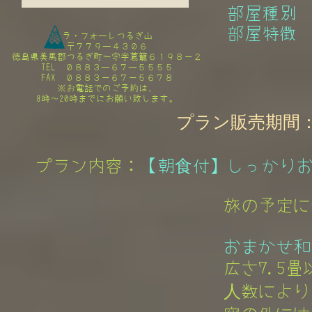
部屋種別 
部屋特徴 
ラ・フォーレつるぎ山​
〒７７９ー４３０６
徳島県美馬郡つるぎ町一宇字葛籠６１９８－２
TEL ０８８３ー６７ー５５５５
FAX ０８８３－６７－５６７８
​※お電話でのご予約は、
8時～20時までにお願い致します。
プラン販売期間：202
プラン内容：
【朝食付】しっかりお
旅の予定に
おまかせ和室
広さ7.5畳
人数により