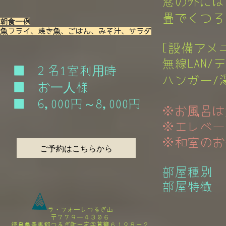
窓の外には
畳でくつろ
朝食一例
魚フライ、焼き魚、ごはん、みそ汁、サラダ
[設備アメニ
無線LAN/
■ 2 名1室利用時
ハンガー/湯
■ お一人様
■ 6,000円～8,000円
※お風呂は
※エレベー
※和室のお
ご予約はこちらから
部屋種別
部屋特徴 ：
ラ・フォーレつるぎ山​
〒７７９ー４３０６
徳島県美馬郡つるぎ町一宇字葛籠６１９８－２