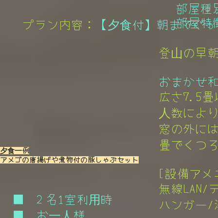
部屋種別
部屋特徴
プラン内容：
【夕食付】朝までぐっ
登山の早
おまかせ和
広さ7.5畳
人数により
窓の外には
畳でくつろ
夕食一例
アメゴの唐揚げや煮物付の豚しゃぶセット
[設備アメ
無線LAN/
■ 2 名1室利用時
ハンガー/湯
■ お一人様