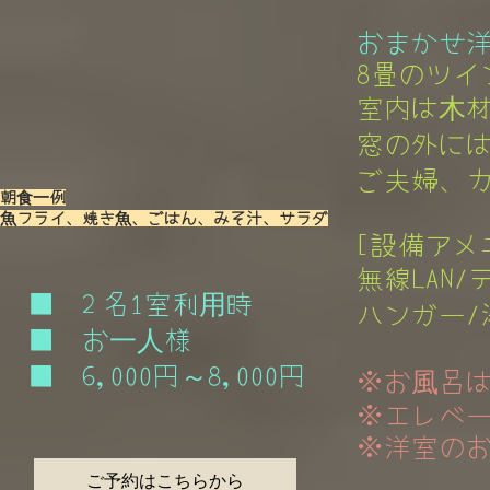
おまかせ洋
8畳のツイ
室内は木材
窓の外には
ご夫婦、カ
朝食一例
魚フライ、焼き魚、ごはん、みそ汁、サラダ
[設備アメ
無線LAN/
■ 2 名1室利用時
ハンガー/湯
■ お一人様
■ 6,000円～8,000円
※お風呂
※エレベー
​ ※洋室の
ご予約はこちらから