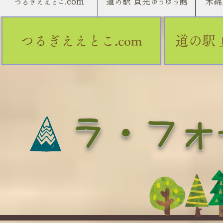
つるぎええとこ.com
道の駅 貞光ゆうゆう館
木綿
つるぎええとこ.com
道の駅
​ ラ・フ