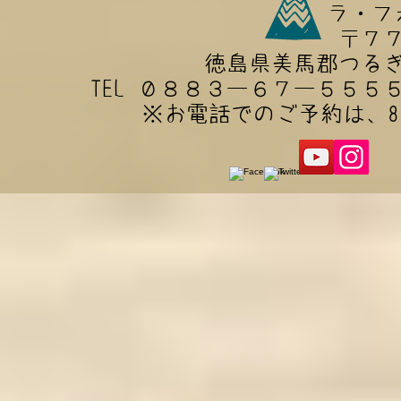
ラ・フ
〒７
徳島県美馬郡つる
TEL ０８８３ー６７ー５５５
​※お電話でのご予約は、