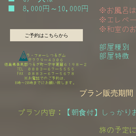
■ 8,000円～10,000円
※お風呂
※エレベー
※和室のお
ご予約はこちらから
部屋種別
部屋特徴 
ラ・フォーレつるぎ山​
〒７７９ー４３０６
徳島県美馬郡つるぎ町一宇字葛籠６１９８－２
TEL ０８８３ー６７ー５５５５
FAX ０８８３－６７－５６７８
​※お電話でのご予約は、
8時～20時までにお願い致します。
プラン販売期間：202
プラン内容：
【朝食付】しっかり
旅の予定に