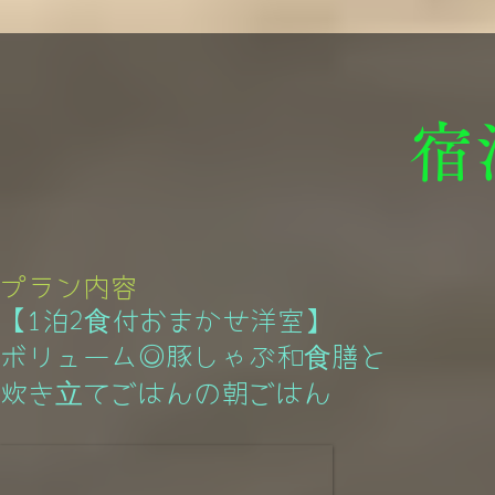
宿
プラン内容
【1泊2食付おまかせ洋室】
ボリューム◎豚しゃぶ和食膳と
炊き立てごはんの朝ごはん