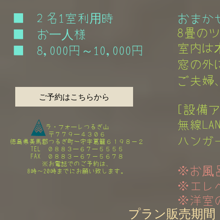
■ 2 名1室利用時
おまかせ
8畳のツ
■ お一人様
室内は木
■ 8,000円～10,000円
窓の外に
ご夫婦、
ご予約はこちらから
[設備ア
無線LA
ラ・フォーレつるぎ山​
〒７７９ー４３０６
ハンガー
徳島県美馬郡つるぎ町一宇字葛籠６１９８－２
TEL ０８８３ー６７ー５５５５
FAX ０８８３－６７－５６７８
​※お電話でのご予約は、
※お風
8時～20時までにお願い致します。
※エレベ
※洋室の
プラン販売期間：202