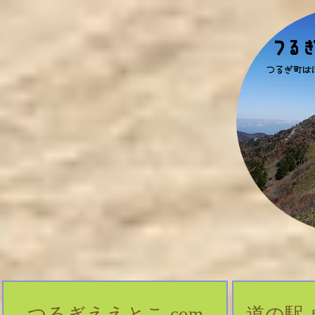
​つる
​つるぎ町
つるぎええとこ.com
道の駅