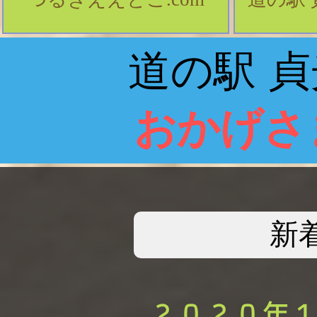
道の駅 
おかげさ
​新
​２０２０年