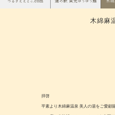
つるぎええとこ.com
道の駅 貞光ゆうゆう館
木綿
​木綿麻
拝啓
平素より木綿麻温泉 美人の湯をご愛顧