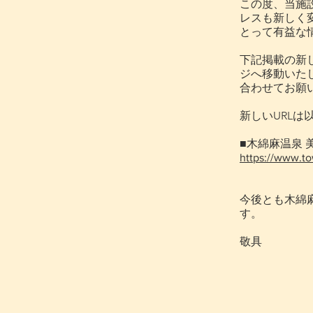
この度、当施
レスも新しく
とって有益な
下記掲載の新
ジへ移動いた
合わせてお願
新しいURLは
■木綿麻温泉 
https://www.to
今後とも木綿
す。
敬具