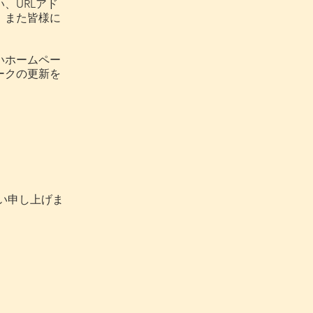
、URLアド
、また皆様に
いホームペー
ークの更新を
い申し上げま