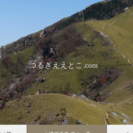
​つるぎええとこ.com