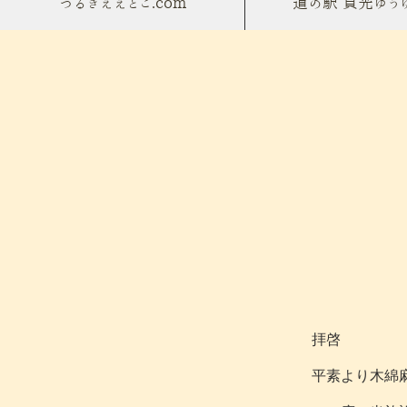
つるぎええとこ.com
道の駅 貞光ゆう
拝啓
平素より木綿